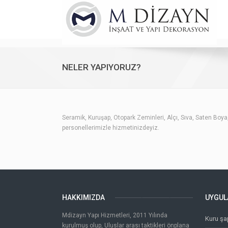
NELER YAPIYORUZ?
Seramik, Kuruşap, Otopark Zeminleri, Alçı, Sıva, Saten Boy
personellerimizle hizmetinizdeyiz.
HAKKIMIZDA
UYGUL
Mdizayn Yapı Hizmetleri, 2011 Yılında
Kuru şa
kurulmuş olup, Uluslar arası taktikleri önplana