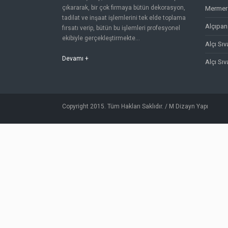
çıkararak, bir çok firmaya bütün dekorasyon,
Mermer 
tadilat ve inşaat işlemlerini tek elde toplama
Alçıpan
fırsatı verip, bütün bu işlemleri profesyonel
ekibiyle gerçekleştirmekte...
Alçı Sı
Devamı +
Alçı Sı
Copyright 2015. Tüm Hakları Saklıdır. / M Dizayn Yapı