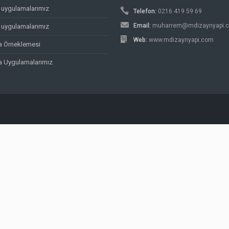
uygulamalarımız
Telefon:
0216 419 59 69
Email:
muharrem@mdizaynyapi.
 uygulamalarımız
Web:
www.mdizaynyapi.com
va Örneklemesi
va Uygulamalarımız