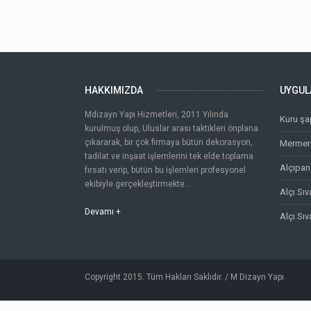
HAKKIMIZDA
UYGUL
Mdizayn Yapı Hizmetleri, 2011 Yılında
Kuru şa
kurulmuş olup, Uluslar arası taktikleri önplana
çıkararak, bir çok firmaya bütün dekorasyon,
Mermer 
tadilat ve inşaat işlemlerini tek elde toplama
Alçıpan
fırsatı verip, bütün bu işlemleri profesyonel
ekibiyle gerçekleştirmekte...
Alçı Sı
Devamı +
Alçı Sı
Copyright 2015. Tüm Hakları Saklıdır. / M Dizayn Yapı