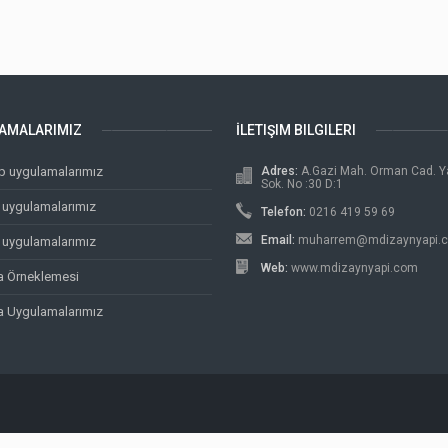
AMALARIMIZ
İLETIŞIM BILGILERI
p uygulamalarımız
Adres:
A.Gazi Mah. Orman Cad. 
Sok. No :30 D:1
uygulamalarımız
Telefon:
0216 419 59 69
Email:
muharrem@mdizaynyapi.
 uygulamalarımız
Web:
www.mdizaynyapi.com
va Örneklemesi
va Uygulamalarımız