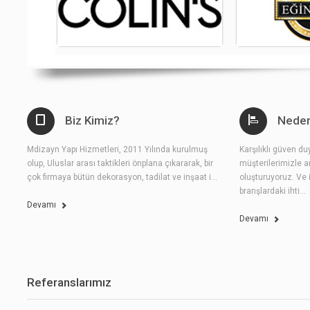
Biz Kimiz?
Neden
Mdizayn Yapı Hizmetleri, 2011 Yılında kurulmuş
Karşılıklı güven d
olup, Uluslar arası taktikleri önplana çıkararak, bir
müşterilerimizle a
çok firmaya bütün dekorasyon, tadilat ve inşaat i...
oluşturuyoruz. Ve 
branşlardaki ihti...
Devamı
Devamı
Referanslarımız