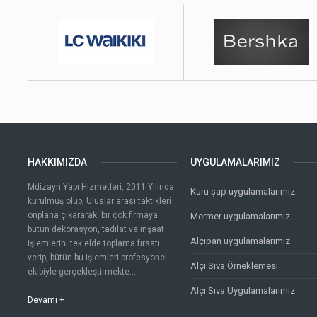
HAKKIMIZDA
UYGULAMALARIMIZ
Mdizayn Yapı Hizmetleri, 2011 Yılında
Kuru şap uygulamalarımız
kurulmuş olup, Uluslar arası taktikleri
önplana çıkararak, bir çok firmaya
Mermer uygulamalarımız
bütün dekorasyon, tadilat ve inşaat
Alçıpan uygulamalarımız
işlemlerini tek elde toplama fırsatı
verip, bütün bu işlemleri profesyonel
Alçı Sıva Örneklemesi
ekibiyle gerçekleştirmekte...
Alçı Sıva Uygulamalarımız
Devamı +