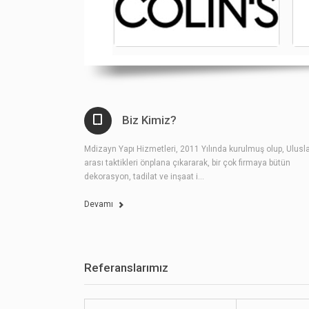
Biz Kimiz?
Mdizayn Yapı Hizmetleri, 2011 Yılında kurulmuş olup, Ulusl
arası taktikleri önplana çıkararak, bir çok firmaya bütün
dekorasyon, tadilat ve inşaat i...
Devamı
Referanslarımız