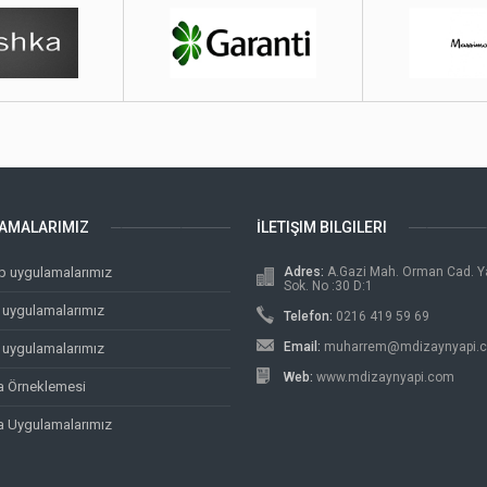
AMALARIMIZ
İLETIŞIM BILGILERI
p uygulamalarımız
Adres:
A.Gazi Mah. Orman Cad. 
Sok. No :30 D:1
uygulamalarımız
Telefon:
0216 419 59 69
Email:
muharrem@mdizaynyapi.
 uygulamalarımız
Web:
www.mdizaynyapi.com
va Örneklemesi
va Uygulamalarımız