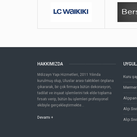
HAKKIMIZDA
UYGUL
Mdizayn Yapı Hizmetleri, 2011 Yılında
Kuru şa
kurulmuş olup, Uluslar arası taktikleri önplana
çıkararak, bir çok firmaya bütün dekorasyon,
Mermer 
tadilat ve inşaat işlemlerini tek elde toplama
Alçıpan
fırsatı verip, bütün bu işlemleri profesyonel
ekibiyle gerçekleştirmekte...
Alçı Sı
Devamı +
Alçı Sı