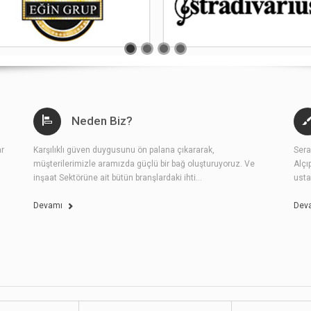
Neden Biz?
ar
Karşılıklı güven duygusunu ön palana çıkararak,
Sera
müşterilerimizle aramızda güçlü bir bağ oluşturuyoruz. Ve
Alçı
inşaat Sektörüne ait bütün branşlardaki ihti...
usta
Devamı
Dev